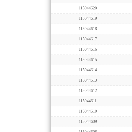
115044620
115044619
115044618
115044617
115044616
115044615
115044614
115044613
115044612
115044611
115044610
115044609
115044608