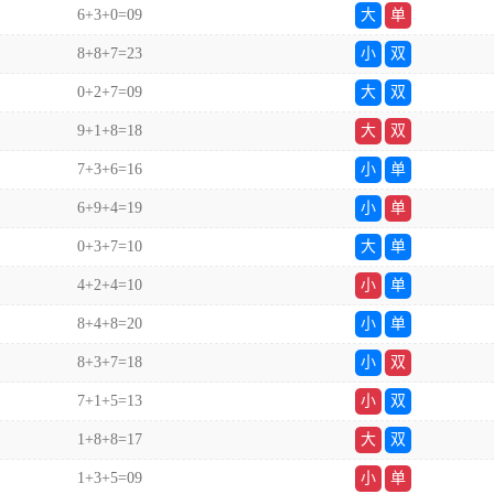
6+3+0=09
大
单
8+8+7=23
小
双
0+2+7=09
大
双
9+1+8=18
大
双
7+3+6=16
小
单
6+9+4=19
小
单
0+3+7=10
大
单
4+2+4=10
小
单
8+4+8=20
小
单
8+3+7=18
小
双
7+1+5=13
小
双
1+8+8=17
大
双
1+3+5=09
小
单