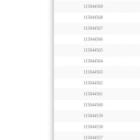
115044569
115044568
115044567
115044566
115044565
115044564
115044563
115044562
115044561
115044560
115044559
115044558
115044557