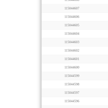
115044607
115044606
115044605
115044604
115044603
115044602
115044601
115044600
115044599
115044598
115044597
115044596