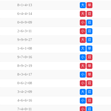
8+1+4=13
大
单
6+4+4=14
大
双
0+0+9=09
小
双
2+6+3=11
小
双
9+9+9=27
大
双
1+6+1=08
大
单
9+7+0=16
小
双
8+9+2=19
大
单
8+3+6=17
小
单
0+6+2=08
小
双
3+4+2=09
大
双
4+6+6=16
小
双
7+4+0=11
小
双