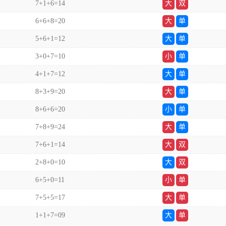
7+1+6=14
大
双
6+6+8=20
大
单
5+6+1=12
大
单
3+0+7=10
小
单
4+1+7=12
大
单
8+3+9=20
大
单
8+6+6=20
小
单
7+8+9=24
大
单
7+6+1=14
大
双
2+8+0=10
大
双
6+5+0=11
小
单
7+5+5=17
大
单
1+1+7=09
大
单