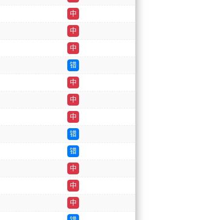
中
中
中
错
中
中
中
错
错
中
中
中
错