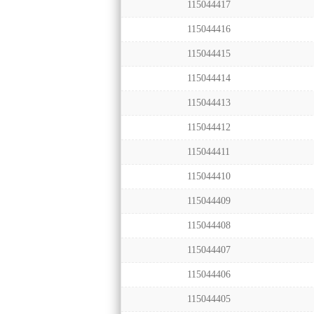
115044417
115044416
115044415
115044414
115044413
115044412
115044411
115044410
115044409
115044408
115044407
115044406
115044405