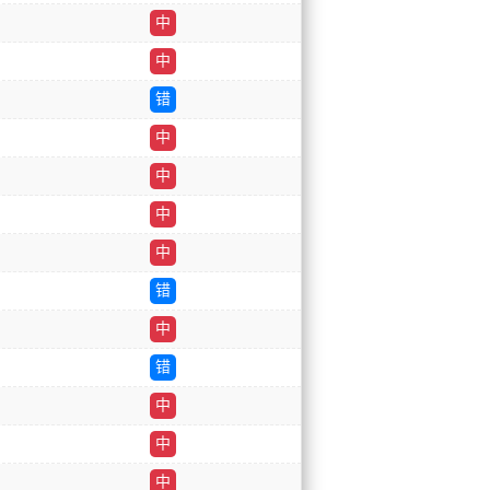
中
中
错
中
中
中
中
错
中
错
中
中
中