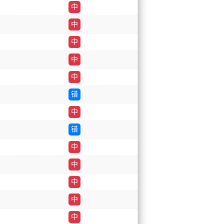
中
中
中
中
中
错
中
错
中
中
中
中
中