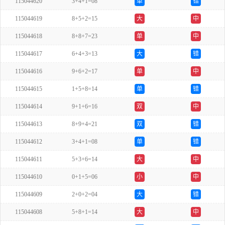
115044620
3+4+1=08
单
错
115044619
8+5+2=15
大
中
115044618
8+8+7=23
单
中
115044617
6+4+3=13
大
错
115044616
9+6+2=17
单
中
115044615
1+5+8=14
单
错
115044614
9+1+6=16
双
中
115044613
8+9+4=21
双
错
115044612
3+4+1=08
单
错
115044611
5+3+6=14
大
中
115044610
0+1+5=06
小
中
115044609
2+0+2=04
大
错
115044608
5+8+1=14
大
中