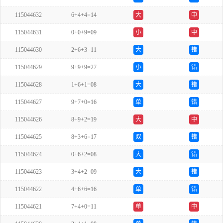
115044632
6+4+4=14
大
中
115044631
0+0+9=09
小
中
115044630
2+6+3=11
大
错
115044629
9+9+9=27
小
错
115044628
1+6+1=08
大
错
115044627
9+7+0=16
单
错
115044626
8+9+2=19
大
中
115044625
8+3+6=17
双
错
115044624
0+6+2=08
大
错
115044623
3+4+2=09
大
错
115044622
4+6+6=16
单
错
115044621
7+4+0=11
单
中