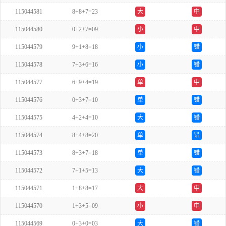
115044581
8+8+7=23
大
中
115044580
0+2+7=09
小
中
115044579
9+1+8=18
小
错
115044578
7+3+6=16
小
错
115044577
6+9+4=19
单
中
115044576
0+3+7=10
单
错
115044575
4+2+4=10
大
错
115044574
8+4+8=20
单
错
115044573
8+3+7=18
单
错
115044572
7+1+5=13
大
错
115044571
1+8+8=17
大
中
115044570
1+3+5=09
小
中
115044569
0+3+0=03
大
错