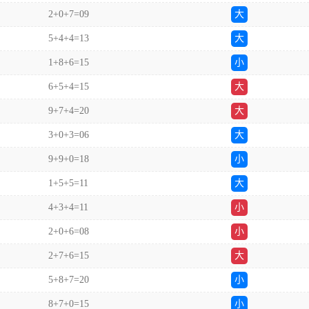
2+0+7=09
大
5+4+4=13
大
1+8+6=15
小
6+5+4=15
大
9+7+4=20
大
3+0+3=06
大
9+9+0=18
小
1+5+5=11
大
4+3+4=11
小
2+0+6=08
小
2+7+6=15
大
5+8+7=20
小
8+7+0=15
小