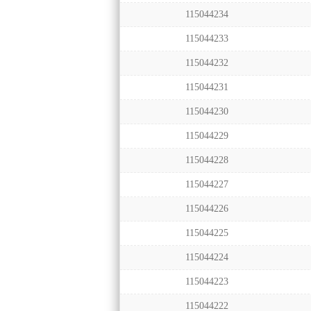
115044234
115044233
115044232
115044231
115044230
115044229
115044228
115044227
115044226
115044225
115044224
115044223
115044222