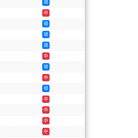
错
中
错
错
错
中
错
中
错
中
中
中
中