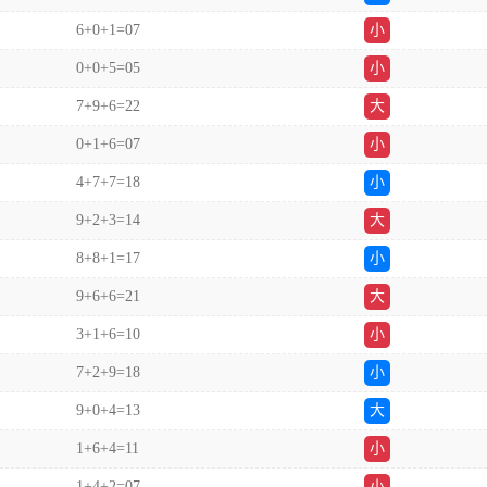
6+0+1=07
小
0+0+5=05
小
7+9+6=22
大
0+1+6=07
小
4+7+7=18
小
9+2+3=14
大
8+8+1=17
小
9+6+6=21
大
3+1+6=10
小
7+2+9=18
小
9+0+4=13
大
1+6+4=11
小
1+4+2=07
小