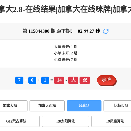
第
115044300
期 距下期：
02
分
27
秒
大单
未开:
1
期
小单
未开:
2
期
小双
未开:
7
期
7
+
6
+
1
=
14
-
大
双
咪牌
加拿大28
加拿大西28
台湾28
比特币28
G12荒古算法
R8太阳算法
T9凤皇算法