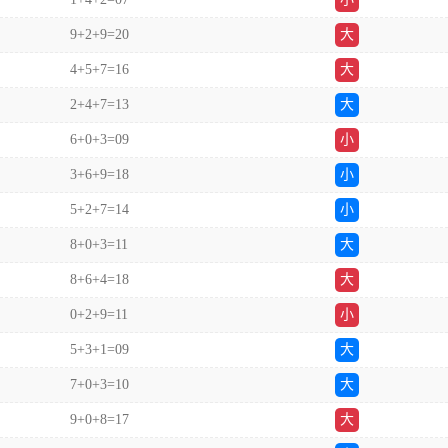
9+2+9=20
大
4+5+7=16
大
2+4+7=13
大
6+0+3=09
小
3+6+9=18
小
5+2+7=14
小
8+0+3=11
大
8+6+4=18
大
0+2+9=11
小
5+3+1=09
大
7+0+3=10
大
9+0+8=17
大