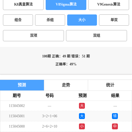
K8真皇算法
V8Sigma算法
V9Genesis算法
组合
杀组
大小
单双
双项
双组
100期 正确：49 期 错误：51 期
正确率：49%
预测
走势
统计
期号
号码
预测
结果
115045002
---
大
---
单
115045001
3+2+1=06
大
错
115045000
2+6+2=10
小
中