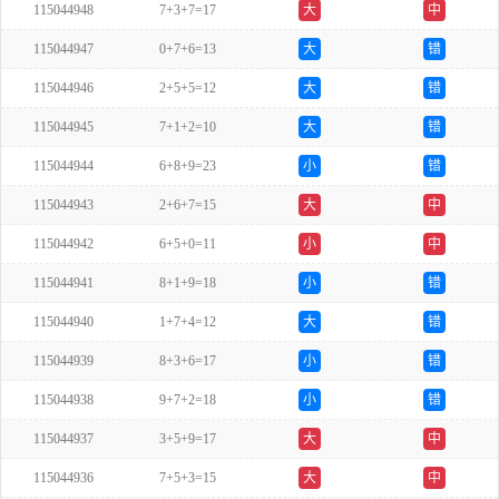
115044948
7+3+7=17
大
中
115044947
0+7+6=13
大
错
115044946
2+5+5=12
大
错
115044945
7+1+2=10
大
错
115044944
6+8+9=23
小
错
115044943
2+6+7=15
大
中
115044942
6+5+0=11
小
中
115044941
8+1+9=18
小
错
115044940
1+7+4=12
大
错
115044939
8+3+6=17
小
错
115044938
9+7+2=18
小
错
115044937
3+5+9=17
大
中
115044936
7+5+3=15
大
中