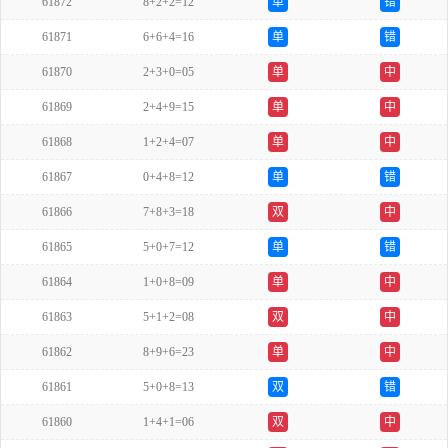
61872
8+2+2=12
单
错
61871
6+6+4=16
单
错
61870
2+3+0=05
单
中
61869
2+4+9=15
单
中
61868
1+2+4=07
单
中
61867
0+4+8=12
单
错
61866
7+8+3=18
双
中
61865
5+0+7=12
单
错
61864
1+0+8=09
单
中
61863
5+1+2=08
双
中
61862
8+9+6=23
单
中
61861
5+0+8=13
双
错
61860
1+4+1=06
双
中