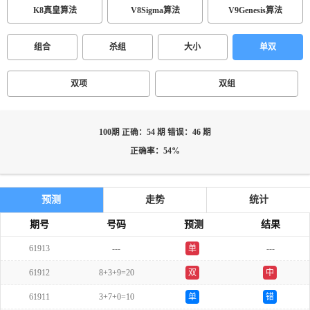
K8真皇算法
V8Sigma算法
V9Genesis算法
组合
杀组
大小
单双
双项
双组
100期 正确：54 期 错误：46 期
正确率：54%
预测
走势
统计
期号
号码
预测
结果
61913
---
单
---
61912
8+3+9=20
双
中
61911
3+7+0=10
单
错