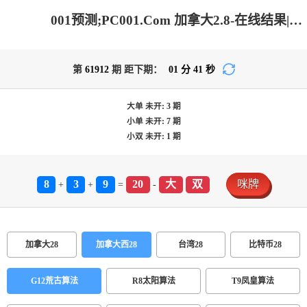
001预测;PC001.Com 加拿大2.8-在线结果|加拿大在线咪牌|加拿大2.8 PC查询结果预测|加拿大2.8走势咪牌预测|加拿大2.8在线_专注研究2.8_加拿大PC在线走势_官方数据!
第
61912
期 距下期：
01
分
41
秒
大单
未开:
3
期
小单
未开:
7
期
小双
未开:
1
期
8
3
9
20
大
双
咪牌
+
+
=
-
加拿大28
加拿大西28
台湾28
比特币28
G12荒古算法
R8太阳算法
T9凤皇算法