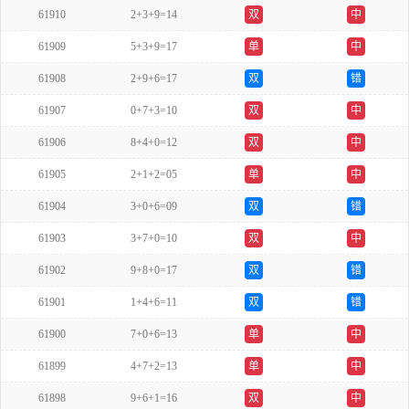
61910
2+3+9=14
双
中
61909
5+3+9=17
单
中
61908
2+9+6=17
双
错
61907
0+7+3=10
双
中
61906
8+4+0=12
双
中
61905
2+1+2=05
单
中
61904
3+0+6=09
双
错
61903
3+7+0=10
双
中
61902
9+8+0=17
双
错
61901
1+4+6=11
双
错
61900
7+0+6=13
单
中
61899
4+7+2=13
单
中
61898
9+6+1=16
双
中