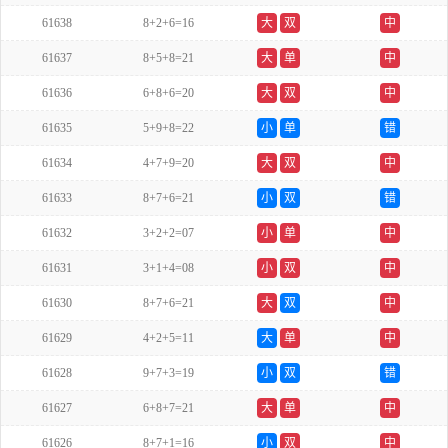
61638
8+2+6=16
大
双
中
61637
8+5+8=21
大
单
中
61636
6+8+6=20
大
双
中
61635
5+9+8=22
小
单
错
61634
4+7+9=20
大
双
中
61633
8+7+6=21
小
双
错
61632
3+2+2=07
小
单
中
61631
3+1+4=08
小
双
中
61630
8+7+6=21
大
双
中
61629
4+2+5=11
大
单
中
61628
9+7+3=19
小
双
错
61627
6+8+7=21
大
单
中
61626
8+7+1=16
小
双
中