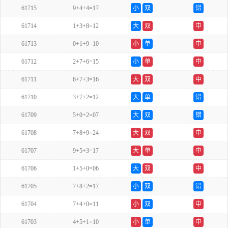
61715
9+4+4=17
小
双
错
61714
1+3+8=12
大
双
中
61713
0+1+9=10
小
单
中
61712
2+7+6=15
小
单
中
61711
6+7+3=16
大
双
中
61710
3+7+2=12
大
单
错
61709
5+0+2=07
大
双
错
61708
7+8+9=24
大
双
中
61707
9+5+3=17
大
单
中
61706
1+5+0=06
大
双
中
61705
7+8+2=17
小
双
错
61704
7+4+0=11
小
双
中
61703
4+5+1=10
小
单
中