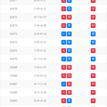
61677
8+4+5=17
大
双
中
61676
1+6+4=11
小
双
中
61675
4+7+6=17
大
单
中
61674
2+0+4=06
小
单
中
61673
6+0+8=14
小
单
错
61672
4+8+0=12
大
单
错
61671
7+9+5=21
大
双
中
61670
4+7+5=16
小
单
错
61669
7+9+1=17
大
单
中
61668
2+6+6=14
大
双
中
61667
6+7+1=14
小
双
中
61666
4+3+3=10
小
双
中
61665
9+9+4=22
大
单
中