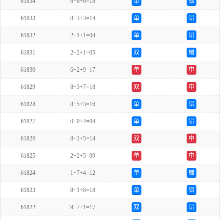
61834
6+6+6=18
单
错
61833
8+3+3=14
单
错
61832
2+1+1=04
单
错
61831
2+2+1=05
双
错
61830
6+2+9=17
单
中
61829
8+3+7=18
双
中
61828
8+5+3=16
单
错
61827
0+0+4=04
单
错
61826
8+1+5=14
双
中
61825
2+2+5=09
单
中
61824
1+7+4=12
单
错
61823
9+1+8=18
单
错
61822
9+7+1=17
双
错