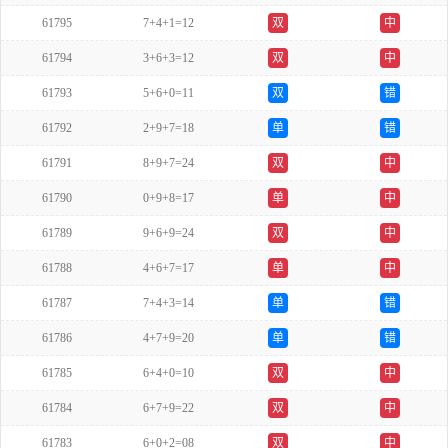
61795
7+4+1=12
双
中
61794
3+6+3=12
双
中
61793
5+6+0=11
双
错
61792
2+9+7=18
单
错
61791
8+9+7=24
双
中
61790
0+9+8=17
单
中
61789
9+6+9=24
双
中
61788
4+6+7=17
单
中
61787
7+4+3=14
单
错
61786
4+7+9=20
单
错
61785
6+4+0=10
双
中
61784
6+7+9=22
双
中
61783
6+0+2=08
双
中