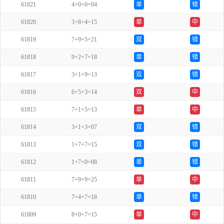
61821
4+0+0=04
单
错
61820
3+8+4=15
单
中
61819
7+9+5=21
双
错
61818
9+2+7=18
单
错
61817
3+1+9=13
双
错
61816
6+5+3=14
双
中
61815
7+1+5=13
单
中
61814
3+1+3=07
双
错
61813
1+7+7=15
双
错
61812
1+7+0=08
单
错
61811
7+9+9=25
单
中
61810
7+4+7=18
单
错
61809
8+0+7=15
单
中