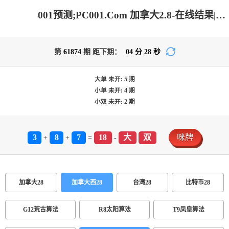
001预测;PC001.Com 加拿大2.8-在线结果|加拿大在线咪牌|加拿大2.8 PC查询结果预测|加拿大2.8走势咪牌预测|加拿大2.8在线_专注研究2.8_加拿大PC在线走势_官方数据!
第
61874
期 距下期：
04
分
28
秒
大单
未开:
5
期
小单
未开:
4
期
小双
未开:
2
期
3
8
7
18
大
双
咪牌
+
+
=
-
加拿大28
加拿大西28
台湾28
比特币28
G12荒古算法
R8太阳算法
T9凤皇算法