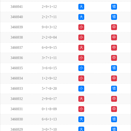
3466941
2+9+1=12
大
错
3466940
2+2+7=11
大
错
3466939
9+0+3=12
小
中
3466938
2+2+0=04
小
中
3466937
6+0+9=15
大
中
3466936
3+7+1=11
小
中
3466935
3+6+6=15
小
错
3466934
1+2+9=12
小
中
3466933
5+7+8=20
小
错
3466932
2+9+6=17
大
中
3466931
0+1+8=09
小
中
3466930
6+6+1=13
大
错
3466929
3+0+7=10
大
错