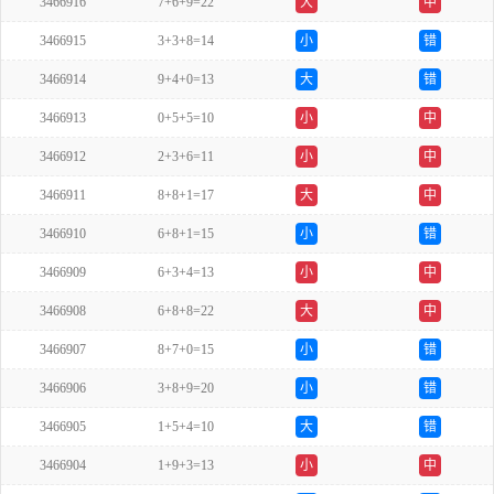
3466916
7+6+9=22
大
中
3466915
3+3+8=14
小
错
3466914
9+4+0=13
大
错
3466913
0+5+5=10
小
中
3466912
2+3+6=11
小
中
3466911
8+8+1=17
大
中
3466910
6+8+1=15
小
错
3466909
6+3+4=13
小
中
3466908
6+8+8=22
大
中
3466907
8+7+0=15
小
错
3466906
3+8+9=20
小
错
3466905
1+5+4=10
大
错
3466904
1+9+3=13
小
中