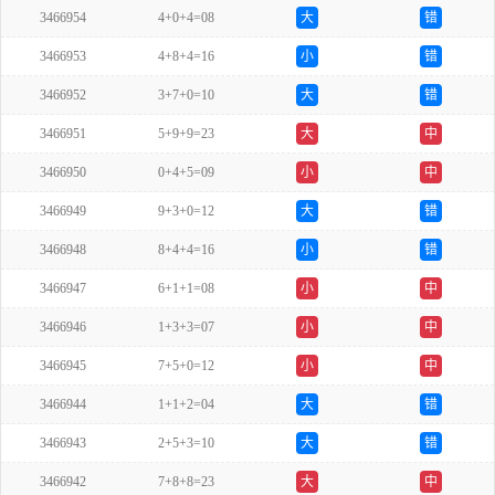
3466954
4+0+4=08
大
错
3466953
4+8+4=16
小
错
3466952
3+7+0=10
大
错
3466951
5+9+9=23
大
中
3466950
0+4+5=09
小
中
3466949
9+3+0=12
大
错
3466948
8+4+4=16
小
错
3466947
6+1+1=08
小
中
3466946
1+3+3=07
小
中
3466945
7+5+0=12
小
中
3466944
1+1+2=04
大
错
3466943
2+5+3=10
大
错
3466942
7+8+8=23
大
中