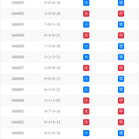
3466903
6+0+4=10
大
错
3466902
3+9+8=20
大
中
3466901
7+8+1=16
小
错
3466900
8+4+9=21
大
中
3466899
7+5+6=18
小
错
3466898
5+2+5=12
大
错
3466897
1+9+9=19
大
中
3466896
9+6+8=23
小
错
3466895
8+5+9=22
小
错
3466894
2+1+2=05
小
中
3466893
4+7+5=16
大
中
3466892
6+4+4=14
大
中
3466891
6+6+6=18
小
错