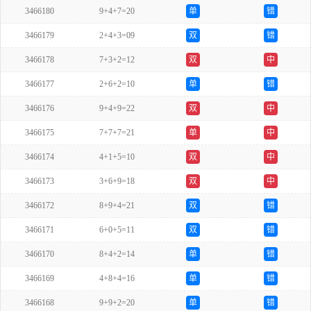
3466180
9+4+7=20
单
错
3466179
2+4+3=09
双
错
3466178
7+3+2=12
双
中
3466177
2+6+2=10
单
错
3466176
9+4+9=22
双
中
3466175
7+7+7=21
单
中
3466174
4+1+5=10
双
中
3466173
3+6+9=18
双
中
3466172
8+9+4=21
双
错
3466171
6+0+5=11
双
错
3466170
8+4+2=14
单
错
3466169
4+8+4=16
单
错
3466168
9+9+2=20
单
错