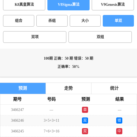
K8真皇算法
V8Sigma算法
V9Genesis算法
组合
杀组
大小
单双
双项
双组
100期 正确：50 期 错误：50 期
正确率：50%
预测
走势
统计
期号
号码
预测
结果
3466247
---
单
---
3466246
3+5+3=11
双
错
3466245
7+6+3=16
双
中