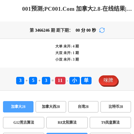
001预测;PC001.Com 加拿大2.8-在线结果|加拿大在线咪牌|加拿大2.8 PC查询结果预测|加拿大2.8走势咪牌预测|加拿大2.8在线_专注研究2.8_加拿大PC在线走势_官方数据!
第
3466246
期 距下期：
00
分
00
秒
大单
未开:
4
期
大双
未开:
1
期
小双
未开:
3
期
3
5
3
11
小
单
咪牌
+
+
=
-
加拿大28
加拿大西28
台湾28
比特币28
G12荒古算法
R8太阳算法
T9凤皇算法