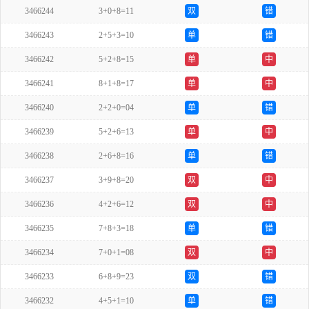
3466244
3+0+8=11
双
错
3466243
2+5+3=10
单
错
3466242
5+2+8=15
单
中
3466241
8+1+8=17
单
中
3466240
2+2+0=04
单
错
3466239
5+2+6=13
单
中
3466238
2+6+8=16
单
错
3466237
3+9+8=20
双
中
3466236
4+2+6=12
双
中
3466235
7+8+3=18
单
错
3466234
7+0+1=08
双
中
3466233
6+8+9=23
双
错
3466232
4+5+1=10
单
错