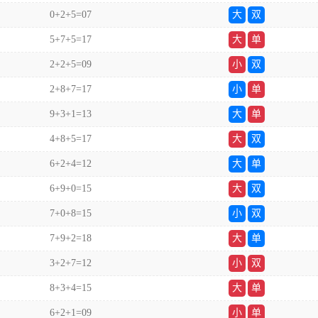
0+2+5=07
大
双
5+7+5=17
大
单
2+2+5=09
小
双
2+8+7=17
小
单
9+3+1=13
大
单
4+8+5=17
大
双
6+2+4=12
大
单
6+9+0=15
大
双
7+0+8=15
小
双
7+9+2=18
大
单
3+2+7=12
小
双
8+3+4=15
大
单
6+2+1=09
小
单