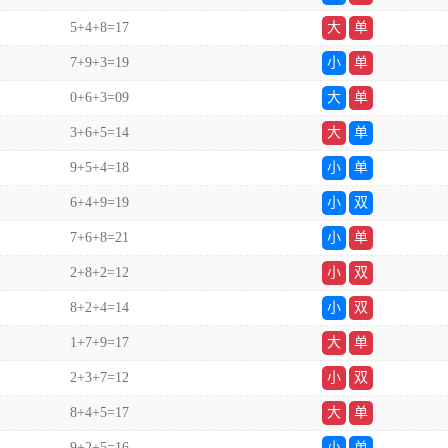
5+4+8=17
大
单
7+9+3=19
小
单
0+6+3=09
大
单
3+6+5=14
大
单
9+5+4=18
小
单
6+4+9=19
小
双
7+6+8=21
小
单
2+8+2=12
小
双
8+2+4=14
小
双
1+7+9=17
大
单
2+3+7=12
小
双
8+4+5=17
大
单
9+2+5=16
小
单