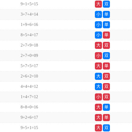
9+1+5=15
大
双
3+7+4=14
小
单
1+9+6=16
小
单
8+5+4=17
小
单
2+7+9=18
大
双
2+7+0=09
小
双
5+7+5=17
大
单
2+6+2=10
大
双
4+4+4=12
大
双
1+4+7=12
小
双
8+8+0=16
大
单
9+2+6=17
大
单
9+5+1=15
大
双