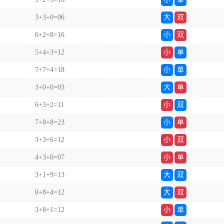
3+3+0=06
大
双
6+2+8=16
小
双
5+4+3=12
小
单
7+7+4=18
小
单
3+0+0=03
大
单
6+3+2=11
小
双
7+8+8=23
小
单
3+3+6=12
小
双
4+3+0=07
小
单
3+1+9=13
大
双
0+8+4=12
大
双
3+8+1=12
小
单