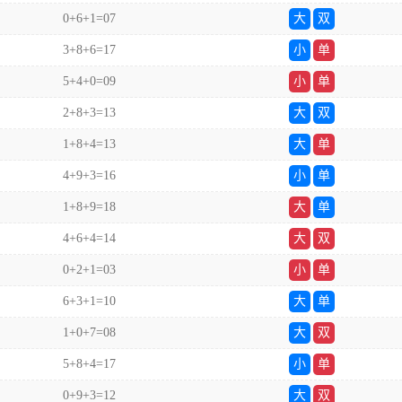
0+6+1=07
大
双
3+8+6=17
小
单
5+4+0=09
小
单
2+8+3=13
大
双
1+8+4=13
大
单
4+9+3=16
小
单
1+8+9=18
大
单
4+6+4=14
大
双
0+2+1=03
小
单
6+3+1=10
大
单
1+0+7=08
大
双
5+8+4=17
小
单
0+9+3=12
大
双