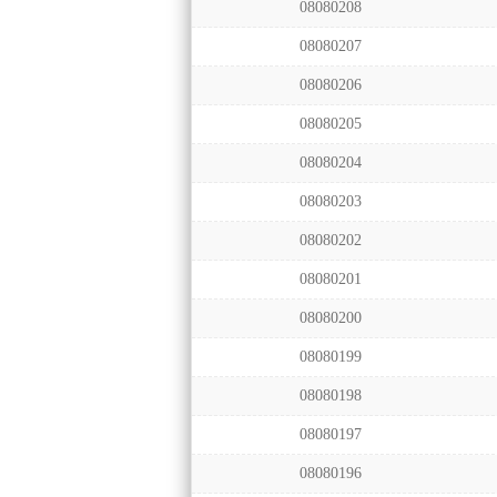
08080208
08080207
08080206
08080205
08080204
08080203
08080202
08080201
08080200
08080199
08080198
08080197
08080196