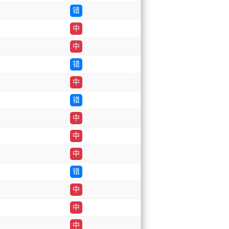
错
中
中
错
中
错
中
中
中
错
中
中
中