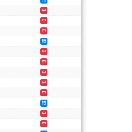
中
中
中
错
中
中
中
中
中
错
中
中